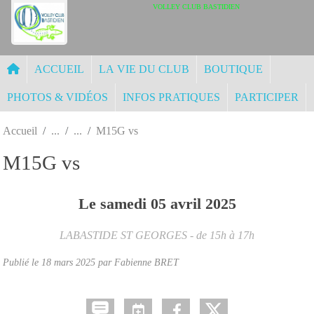
Panneau de gestion des cookies
VOLLEY CLUB BASTIDIEN
ACCUEIL
LA VIE DU CLUB
BOUTIQUE
PHOTOS & VIDÉOS
INFOS PRATIQUES
PARTICIPER
Accueil
M15G vs
M15G vs
Le
samedi
05
avril
2025
LABASTIDE ST GEORGES
- de 15h à 17h
Publié le
18 mars 2025
par
Fabienne BRET