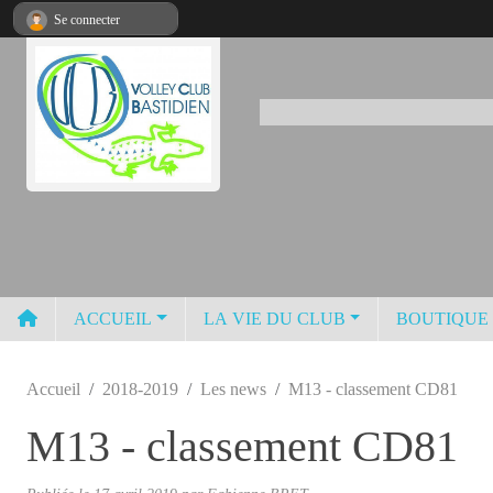
Panneau de gestion des cookies
Se connecter
ACCUEIL
LA VIE DU CLUB
BOUTIQUE
Accueil
2018-2019
Les news
M13 - classement CD81
M13 - classement CD81