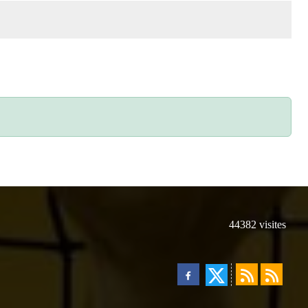
44382
visites