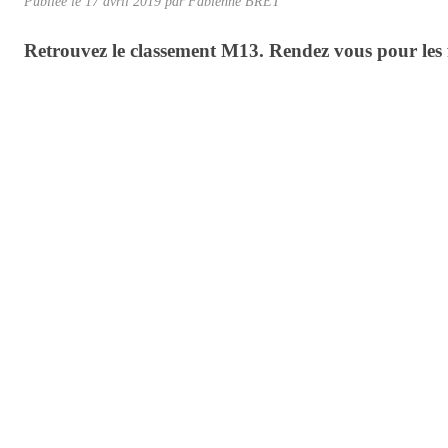
Publiée le
17 avril 2019
par
Fabienne BRET
Retrouvez le classement M13. Rendez vous pour les f